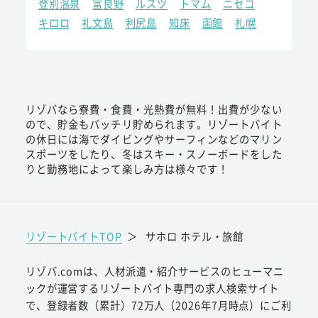
登別温泉
富良野
ルスツ
トマム
ニセコ
キロロ
礼文島
利尻島
知床
函館
札幌
リゾバなら寮費・食費・光熱費が無料！出費が少ない
ので、貯金もバッチリ貯められます。リゾートバイト
の休日には海でダイビングやサーフィンなどのマリン
スポーツをしたり、冬はスキー・スノーボードをした
りと勤務地によって楽しみ方は様々です！
リゾートバイトTOP
＞
サホロ ホテル・旅館
リゾバ.comは、人材派遣・紹介サービスのヒューマニ
ックが運営するリゾートバイト専門の求人検索サイト
で、登録者数（累計）72万人（2026年7月時点）にご利