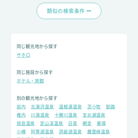
類似の検索条件
同じ観光地から探す
サホロ
同じ施設から探す
ホテル・旅館
別の観光地から探す
岩内
北湯沢温泉
温根湯温泉
苫小牧
釧路
稚内
川湯温泉
十勝川温泉
支笏湖温泉
旭岳温泉
定山渓温泉
日高
網走
美瑛
小樽
阿寒湖温泉
洞爺湖温泉
層雲峡温泉