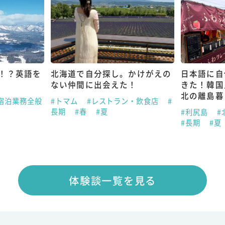
！？英語を
北海道で自分探し。かけがえの
日本語に自
ない仲間に出会えた！
きた！韓国
北の離島暮
宿泊業務全般
#トマム
#レストラン・飲食店
#
長期
#春
#夏
#利尻島
#
#長期
#夏
体験談一覧を見る