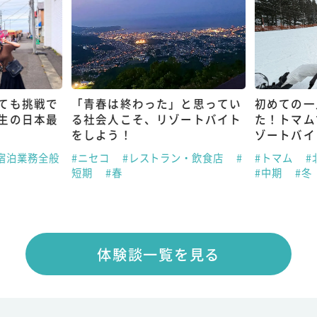
ても挑戦で
「青春は終わった」と思ってい
初めての一
生の日本最
る社会人こそ、リゾートバイト
た！トマム
をしよう！
ゾートバイ
宿泊業務全般
#ニセコ
#レストラン・飲食店
#
#トマム
#
短期
#春
#中期
#冬
体験談一覧を見る