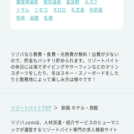
層雲峡温泉
登別温泉
富良野
ルスツ
トマム
ニセコ
キロロ
礼文島
利尻島
知床
函館
札幌
リゾバなら寮費・食費・光熱費が無料！出費が少ない
ので、貯金もバッチリ貯められます。リゾートバイト
の休日には海でダイビングやサーフィンなどのマリン
スポーツをしたり、冬はスキー・スノーボードをした
りと勤務地によって楽しみ方は様々です！
リゾートバイトTOP
＞
釧路 ホテル・旅館
リゾバ.comは、人材派遣・紹介サービスのヒューマニ
ックが運営するリゾートバイト専門の求人検索サイト