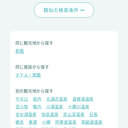
類似の検索条件
同じ観光地から探す
釧路
同じ施設から探す
ホテル・旅館
別の観光地から探す
サホロ
岩内
北湯沢温泉
温根湯温泉
苫小牧
稚内
川湯温泉
十勝川温泉
支笏湖温泉
旭岳温泉
定山渓温泉
日高
網走
美瑛
小樽
阿寒湖温泉
洞爺湖温泉