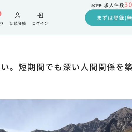
3
求人件数
8/7
更新
まずは登録(無
り
新規登録
ログイン
会い。短期間でも深い人間関係を