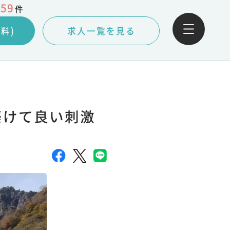
059
件
料)
求人一覧を見る
築けて良い刺激