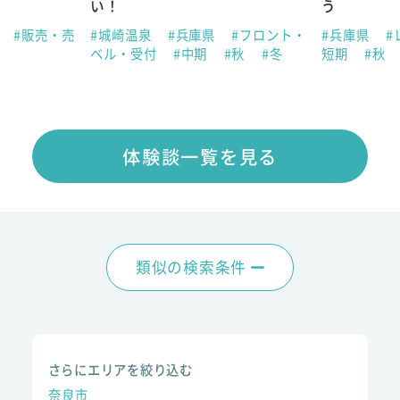
い！
う
県
#販売・売
#城崎温泉
#兵庫県
#フロント・
#兵庫県
#
ベル・受付
#中期
#秋
#冬
短期
#秋
体験談一覧を見る
類似の検索条件
さらにエリアを絞り込む
奈良市