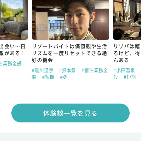
出会い…日
リゾートバイトは価値観や生活
リゾバは踏
激がある！
リズムを一度リセットできる絶
るけど、得
好の機会
んある
泊業務全般
#黒川温泉
#熊本県
#宿泊業務全
#小田温泉
般
#短期
#冬
般
#短期
体験談一覧を見る