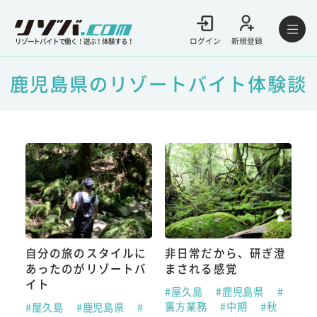
ログイン
新規登録
リゾートバイトで働く！遊ぶ！体験する！
鹿児島県のリゾートバイト体験談
自分の旅のスタイルに
非日常だから、研ぎ澄
あったのがリゾートバ
まされる感覚
イト
#屋久島
#鹿児島県
#
裏方業務
#中期
#秋
#屋久島
#鹿児島県
#