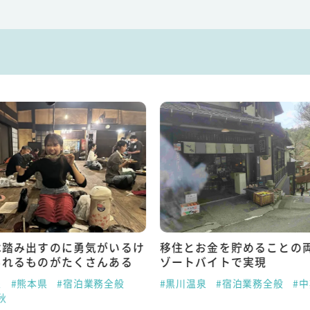
は踏み出すのに勇気がいるけ
移住とお金を貯めることの
られるものがたくさんある
ゾートバイトで実現
泉
#熊本県
#宿泊業務全般
#黒川温泉
#宿泊業務全般
#
秋