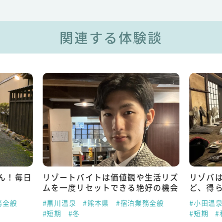
関連する体験談
ん！毎日
リゾートバイトは価値観や生活リズ
リゾバ
ムを一度リセットできる絶好の機会
ど、得
務全般
#黒川温泉
#熊本県
#宿泊業務全般
#小田温
#短期
#冬
#短期
#