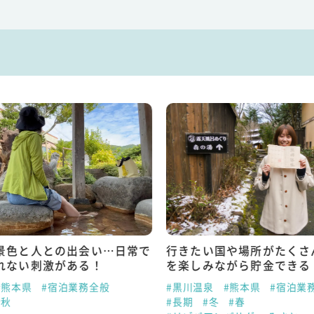
景色と人との出会い…日常で
行きたい国や場所がたくさ
れない刺激がある！
を楽しみながら貯金できる
#熊本県
#宿泊業務全般
#黒川温泉
#熊本県
#宿泊業
#秋
#長期
#冬
#春