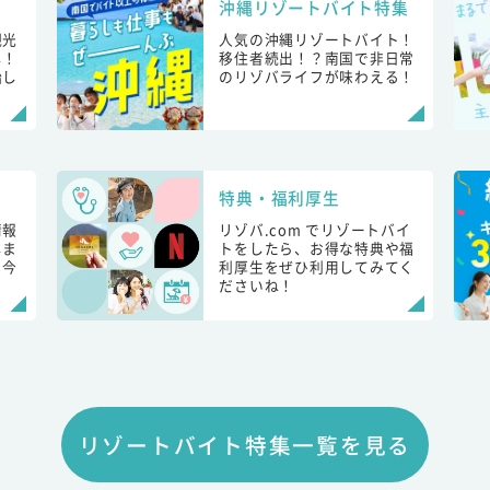
沖縄リゾートバイト特集
観光
人気の沖縄リゾートバイト！
し！
移住者続出！？南国で非日常
始し
のリゾバライフが味わえる！
特典・福利厚生
情報
リゾバ.com でリゾートバイ
しま
トをしたら、お得な特典や福
も今
利厚生をぜひ利用してみてく
ださいね！
リゾートバイト特集一覧を見る