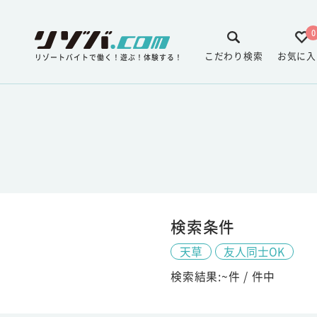
0
こだわり検索
お気に入
リゾートバイトで働く！遊ぶ！体験する！
検索条件
天草
友人同士OK
検索結果:
~
件 /
件中