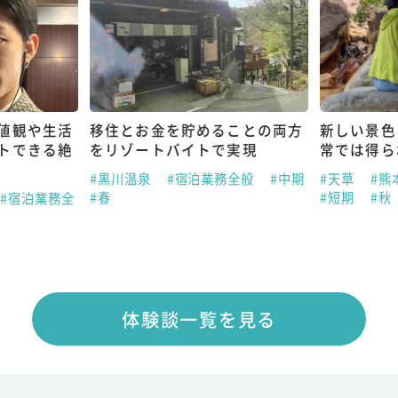
値観や生活
移住とお金を貯めることの両方
新しい景色
トできる絶
をリゾートバイトで実現
常では得ら
#黒川温泉
#宿泊業務全般
#中期
#天草
#熊
#春
#短期
#秋
#宿泊業務全
体験談一覧を見る