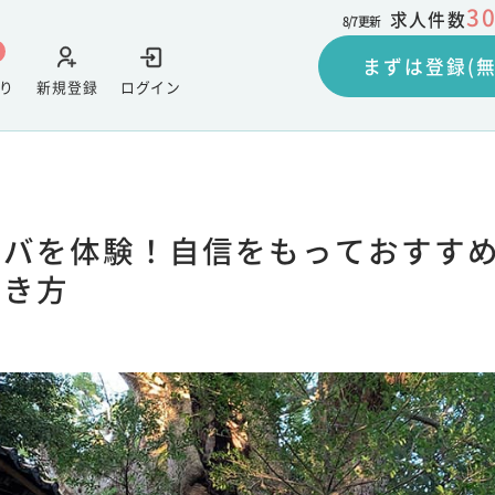
3
求人件数
8/7
更新
まずは登録(無
り
新規登録
ログイン
バを体験！自信をもっておすすめ
働き方