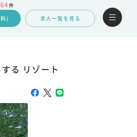
064
件
料)
求人一覧を見る
する リゾート