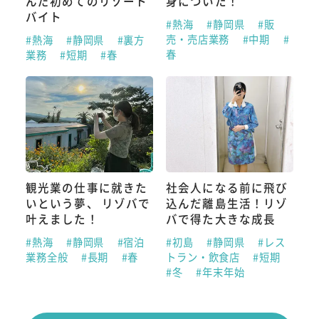
んだ初めてのリゾート
身についた！
バイト
#熱海
#静岡県
#販
売・売店業務
#中期
#
#熱海
#静岡県
#裏方
春
業務
#短期
#春
観光業の仕事に就きた
社会人になる前に飛び
いという夢、 リゾバで
込んだ離島生活！リゾ
叶えました！
バで得た大きな成長
#熱海
#静岡県
#宿泊
#初島
#静岡県
#レス
業務全般
#長期
#春
トラン・飲食店
#短期
#冬
#年末年始