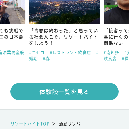
ても挑戦で
「青春は終わった」と思ってい
「接客って
生の日本最
る社会人こそ、リゾートバイト
事に行くの
をしよう！
関係ない
宿泊業務全般
#ニセコ
#レストラン・飲食店
#
#南知多
#
短期
#春
飲食店
#
体験談一覧を見る
リゾートバイトTOP
＞
通勤リゾバ