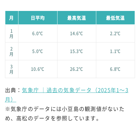
月
日平均
最高気温
最低気温
1
6.0℃
14.6℃
2.2℃
月
2
5.0℃
15.3℃
1.1℃
月
3
10.6℃
26.2℃
6.8℃
月
出典：
気象庁 ｜過去の気象データ（2025年1～3
月）
※気象庁のデータには小豆島の観測値がないた
め、高松のデータを参照しています。