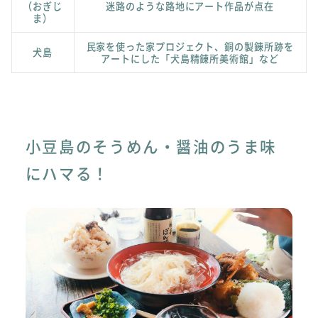
（おぎじ
迷路のような路地にアート作品が点在
ま）
民家を使った家プロジェクト、銅の製錬所跡を
犬島
アートにした「犬島精錬所美術館」など
小豆島のそうめん・醤油のうま味
にハマる！