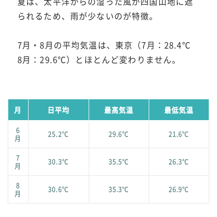
夏は、太平洋からの湿った風が四国山地に遮
られるため、雨が少ないのが特徴。
7月・8月の平均気温は、東京（7月：28.4℃
8月：29.6℃）とほとんど変わりません。
月
日平均
最高気温
最低気温
6
25.2℃
29.6℃
21.6℃
月
7
30.3℃
35.5℃
26.3℃
月
8
30.6℃
35.3℃
26.9℃
月