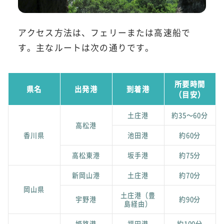
アクセス方法は、フェリーまたは高速船で
す。主なルートは次の通りです。
所要時間
県名
出発港
到着港
（目安）
土庄港
約35～60分
高松港
香川県
池田港
約60分
高松東港
坂手港
約75分
新岡山港
土庄港
約70分
岡山県
土庄港（豊
宇野港
約90分
島経由）
姫路港
福田港
約100分