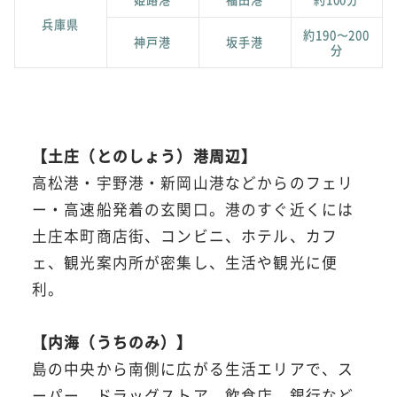
兵庫県
約190〜200
神戸港
坂手港
分
【土庄（とのしょう）港周辺】
高松港・宇野港・新岡山港などからのフェリ
ー・高速船発着の玄関口。港のすぐ近くには
土庄本町商店街、コンビニ、ホテル、カフ
ェ、観光案内所が密集し、生活や観光に便
利。
【内海（うちのみ）】
島の中央から南側に広がる生活エリアで、ス
ーパー、ドラッグストア、飲食店、銀行など