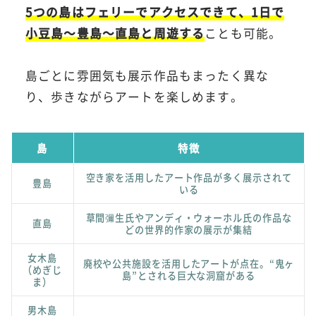
5つの島はフェリーでアクセスできて、1日で
小豆島～豊島～直島と周遊する
ことも可能。
島ごとに雰囲気も展示作品もまったく異な
り、歩きながらアートを楽しめます。
島
特徴
空き家を活用したアート作品が多く展示されて
豊島
いる
草間彌生氏やアンディ・ウォーホル氏の作品な
直島
どの世界的作家の展示が集結
女木島
廃校や公共施設を活用したアートが点在。“鬼ヶ
（めぎじ
島”とされる巨大な洞窟がある
ま）
男木島