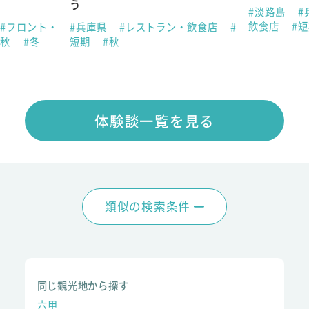
う
#淡路島
#
飲食店
#
#フロント・
#兵庫県
#レストラン・飲食店
#
#秋
#冬
短期
#秋
体験談一覧を見る
類似の検索条件
同じ観光地から探す
六甲