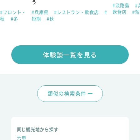
う
#淡路島
#
飲食店
#
#フロント・
#兵庫県
#レストラン・飲食店
#
#秋
#冬
短期
#秋
体験談一覧を見る
類似の検索条件
同じ観光地から探す
六甲