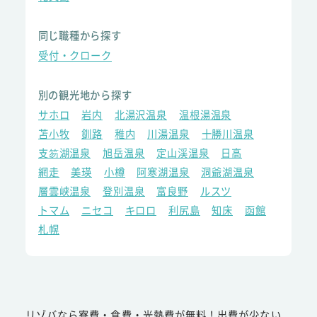
同じ職種から探す
受付・クローク
別の観光地から探す
サホロ
岩内
北湯沢温泉
温根湯温泉
苫小牧
釧路
稚内
川湯温泉
十勝川温泉
支笏湖温泉
旭岳温泉
定山渓温泉
日高
網走
美瑛
小樽
阿寒湖温泉
洞爺湖温泉
層雲峡温泉
登別温泉
富良野
ルスツ
トマム
ニセコ
キロロ
利尻島
知床
函館
札幌
リゾバなら寮費・食費・光熱費が無料！出費が少ない