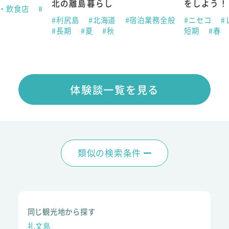
北の離島暮らし
をしよう！
ン・飲食店
#
#利尻島
#北海道
#宿泊業務全般
#ニセコ
#
#長期
#夏
#秋
短期
#春
体験談一覧を見る
類似の検索条件
同じ観光地から探す
礼文島