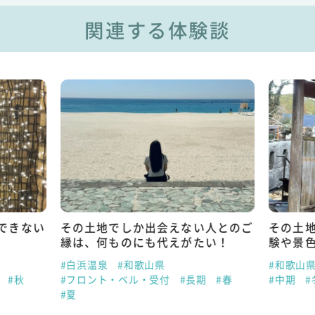
関連する体験談
できない
その土地でしか出会えない人とのご
その土
縁は、何ものにも代えがたい！
験や景
#白浜温泉
#和歌山県
#和歌山
#秋
#フロント・ベル・受付
#長期
#春
#中期
#
#夏