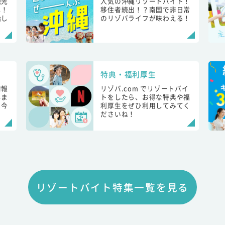
観光
人気の沖縄リゾートバイト！
し！
移住者続出！？南国で非日常
始し
のリゾバライフが味わえる！
特典・福利厚生
情報
リゾバ.com でリゾートバイ
しま
トをしたら、お得な特典や福
も今
利厚生をぜひ利用してみてく
ださいね！
リゾートバイト特集一覧を見る