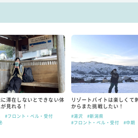
地に滞在しないとできない体
リゾートバイトは楽しくて
色が見れる！
からまた挑戦したい！
県
#フロント・ベル・受付
#湯沢
#新潟県
冬
#フロント・ベル・受付
#中期