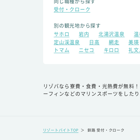
同じ職種から探す
受付・クローク
別の観光地から探す
サホロ
岩内
北湯沢温泉
温
定山渓温泉
日高
網走
美瑛
トマム
ニセコ
キロロ
礼文
リゾバなら寮費・食費・光熱費が無料！
ーフィンなどのマリンスポーツをしたり
リゾートバイトTOP
＞
釧路 受付・クローク