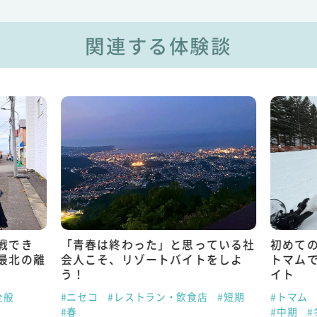
関連する体験談
戦でき
「青春は終わった」と思っている社
初めて
最北の離
会人こそ、リゾートバイトをしよ
トマム
う！
イト
全般
#ニセコ
#レストラン・飲食店
#短期
#トマム
#春
#中期
#