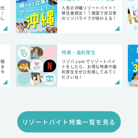
観光
人気の沖縄リゾートバイト！
し！
移住者続出！？南国で非日常
始し
のリゾバライフが味わえる！
特典・福利厚生
情報
リゾバ.com でリゾートバイ
しま
トをしたら、お得な特典や福
も今
利厚生をぜひ利用してみてく
ださいね！
リゾートバイト特集一覧を見る