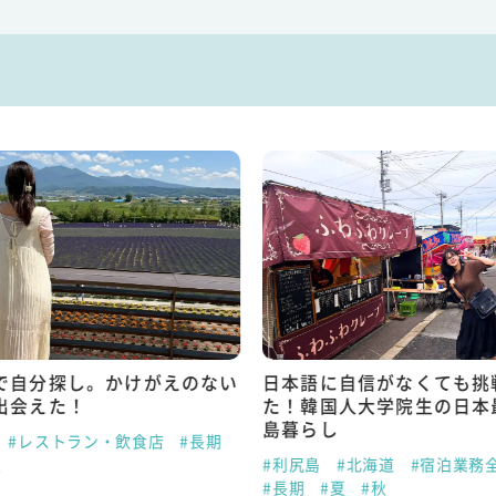
で自分探し。かけがえのない
日本語に自信がなくても挑
出会えた！
た！韓国人大学院生の日本
島暮らし
#レストラン・飲食店
#長期
夏
#利尻島
#北海道
#宿泊業務
#長期
#夏
#秋