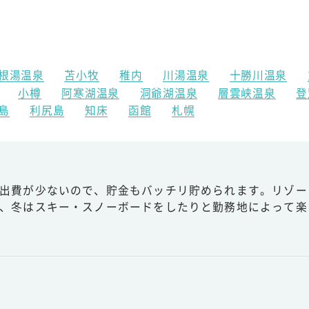
根湯温泉
苫小牧
稚内
川湯温泉
十勝川温泉
小樽
阿寒湖温泉
洞爺湖温泉
層雲峡温泉
登
島
利尻島
知床
函館
札幌
出費が少ないので、貯金もバッチリ貯められます。リゾー
、冬はスキー・スノーボードをしたりと勤務地によって楽