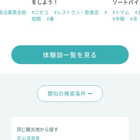
をしよう！
ゾートバイ
宿泊業務全般
#ニセコ
#レストラン・飲食店
#
#トマム
#
短期
#春
#中期
#冬
体験談一覧を見る
類似の検索条件
同じ観光地から探す
定山渓温泉