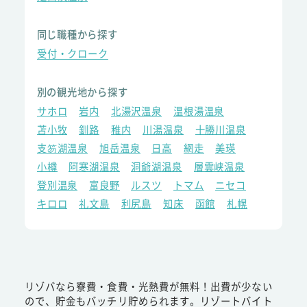
同じ職種から探す
受付・クローク
別の観光地から探す
サホロ
岩内
北湯沢温泉
温根湯温泉
苫小牧
釧路
稚内
川湯温泉
十勝川温泉
支笏湖温泉
旭岳温泉
日高
網走
美瑛
小樽
阿寒湖温泉
洞爺湖温泉
層雲峡温泉
登別温泉
富良野
ルスツ
トマム
ニセコ
キロロ
礼文島
利尻島
知床
函館
札幌
リゾバなら寮費・食費・光熱費が無料！出費が少ない
ので、貯金もバッチリ貯められます。リゾートバイト