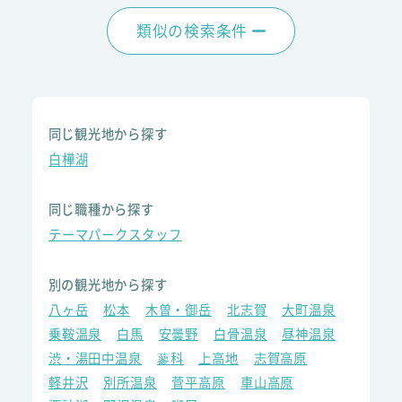
類似の検索条件
同じ観光地から探す
白樺湖
同じ職種から探す
テーマパークスタッフ
別の観光地から探す
八ヶ岳
松本
木曽・御岳
北志賀
大町温泉
乗鞍温泉
白馬
安曇野
白骨温泉
昼神温泉
渋・湯田中温泉
蓼科
上高地
志賀高原
軽井沢
別所温泉
菅平高原
車山高原