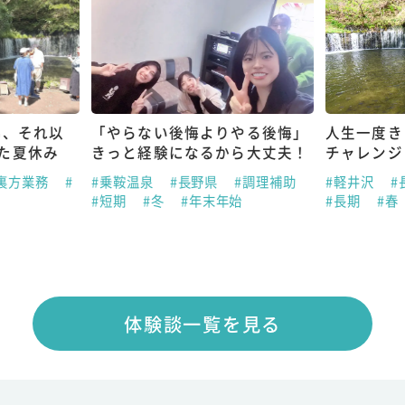
も、それ以
「やらない後悔よりやる後悔」
人生一度き
た夏休み
きっと経験になるから大丈夫！
チャレンジ
#裏方業務
#
#乗鞍温泉
#長野県
#調理補助
#軽井沢
#
#短期
#冬
#年末年始
#長期
#春
体験談一覧を見る