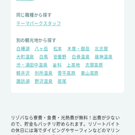
同じ職種から探す
テーマパークスタッフ
別の観光地から探す
白樺湖
八ヶ岳
松本
木曽・御岳
北志賀
大町温泉
白馬
安曇野
白骨温泉
昼神温泉
渋・湯田中温泉
蓼科
上高地
志賀高原
軽井沢
別所温泉
菅平高原
車山高原
諏訪湖
野沢温泉
斑尾
リゾバなら寮費・食費・光熱費が無料！出費が少ない
ので、貯金もバッチリ貯められます。リゾートバイト
の休日には海でダイビングやサーフィンなどのマリン