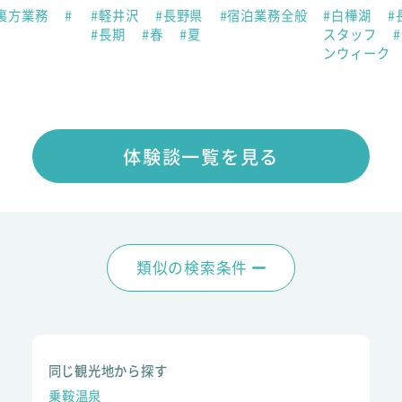
#裏方業務
#
#軽井沢
#長野県
#宿泊業務全般
#白樺湖
#
#長期
#春
#夏
スタッフ
ンウィーク
体験談一覧を見る
類似の検索条件
同じ観光地から探す
乗鞍温泉