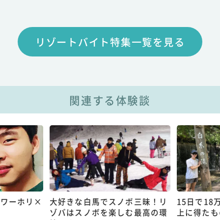
リゾートバイト特集一覧を見る
関連する体験談
 ワーホリ×
大好きな白馬でスノボ三昧！リ
15日で1
ゾバはスノボを楽しむ最高の環
上に得たも