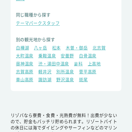
同じ職種から探す
テーマパークスタッフ
別の観光地から探す
白樺湖
八ヶ岳
松本
木曽・御岳
北志賀
大町温泉
乗鞍温泉
安曇野
白骨温泉
昼神温泉
渋・湯田中温泉
蓼科
上高地
志賀高原
軽井沢
別所温泉
菅平高原
車山高原
諏訪湖
野沢温泉
斑尾
リゾバなら寮費・食費・光熱費が無料！出費が少ない
ので、貯金もバッチリ貯められます。リゾートバイト
の休日には海でダイビングやサーフィンなどのマリン