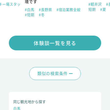
境です
キー場スタッ
#軽井沢
#
短期
#夏
#白馬
#長野県
#宿泊業務全般
#短期
#冬
体験談一覧を見る
類似の検索条件
同じ観光地から探す
白馬