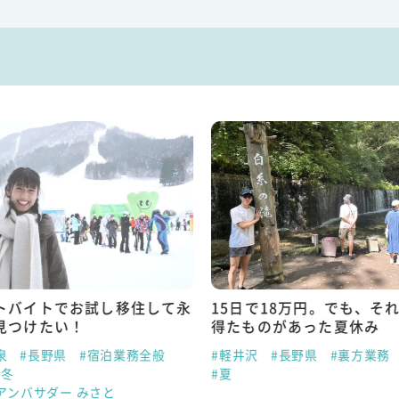
トバイトでお試し移住して永
15日で18万円。でも、そ
見つけたい！
得たものがあった夏休み
泉
#長野県
#宿泊業務全般
#軽井沢
#長野県
#裏方業務
#冬
#夏
アンバサダー みさと