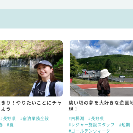
度きり！やりたいことにチャ
幼い頃の夢を大好きな遊園
しよう
現！
#長野県
#宿泊業務全般
#白樺湖
#長野県
春
#夏
#レジャー施設スタッフ
#短期
#ゴールデンウィーク