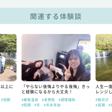
関連する体験談
れ以上に
「やらない後悔よりやる後悔」きっ
人生一
と経験になるから大丈夫！
レンジ
#短期
#乗鞍温泉
#長野県
#調理補助
#軽井沢
#短期
#冬
#年末年始
#長期
#