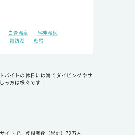
白骨温泉
昼神温泉
原
諏訪湖
斑尾
トバイトの休日には海でダイビングやサ
しみ方は様々です！
サイトで、登録者数（累計）72万人