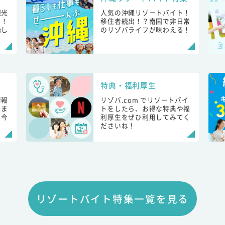
観光
人気の沖縄リゾートバイト！
し！
移住者続出！？南国で非日常
始し
のリゾバライフが味わえる！
特典・福利厚生
情報
リゾバ.com でリゾートバイ
しま
トをしたら、お得な特典や福
も今
利厚生をぜひ利用してみてく
ださいね！
リゾートバイト特集一覧を見る