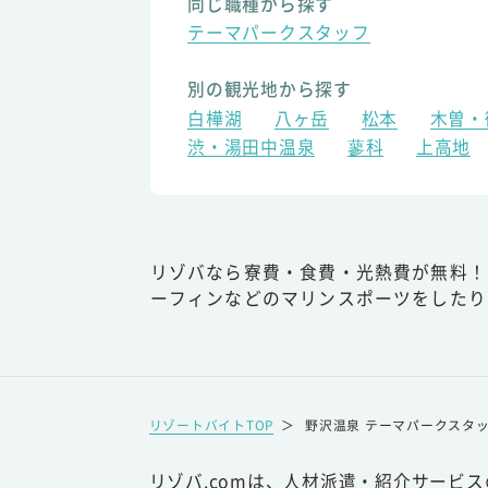
同じ職種から探す
テーマパークスタッフ
別の観光地から探す
白樺湖
八ヶ岳
松本
木曽・
渋・湯田中温泉
蓼科
上高地
リゾバなら寮費・食費・光熱費が無料！
ーフィンなどのマリンスポーツをしたり
リゾートバイトTOP
＞
野沢温泉 テーマパークスタ
リゾバ.comは、人材派遣・紹介サービ