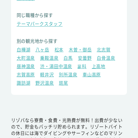
同じ職種から探す
テーマパークスタッフ
別の観光地から探す
白樺湖
八ヶ岳
松本
木曽・御岳
北志賀
大町温泉
乗鞍温泉
白馬
安曇野
白骨温泉
昼神温泉
渋・湯田中温泉
蓼科
上高地
志賀高原
軽井沢
別所温泉
車山高原
諏訪湖
野沢温泉
斑尾
リゾバなら寮費・食費・光熱費が無料！出費が少ない
ので、貯金もバッチリ貯められます。リゾートバイト
の休日には海でダイビングやサーフィンなどのマリン