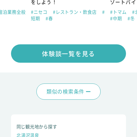
をしよう！
ゾートバイ
宿泊業務全般
#ニセコ
#レストラン・飲食店
#
#トマム
#
短期
#春
#中期
#冬
体験談一覧を見る
類似の検索条件
同じ観光地から探す
北湯沢温泉