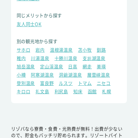
同じメリットから探す
友人同士OK
別の観光地から探す
サホロ
岩内
温根湯温泉
苫小牧
釧路
稚内
川湯温泉
十勝川温泉
支笏湖温泉
旭岳温泉
定山渓温泉
日高
網走
美瑛
小樽
阿寒湖温泉
洞爺湖温泉
層雲峡温泉
登別温泉
富良野
ルスツ
トマム
ニセコ
キロロ
礼文島
利尻島
知床
函館
札幌
リゾバなら寮費・食費・光熱費が無料！出費が少ない
ので、貯金もバッチリ貯められます。リゾートバイト