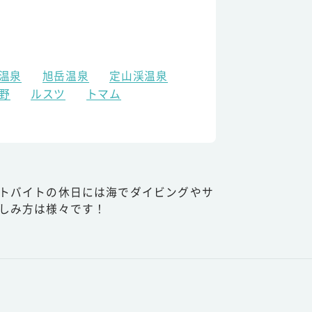
温泉
旭岳温泉
定山渓温泉
野
ルスツ
トマム
トバイトの休日には海でダイビングやサ
しみ方は様々です！