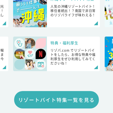
観光
人気の沖縄リゾートバイト！
し！
移住者続出！？南国で非日常
始し
のリゾバライフが味わえる！
特典・福利厚生
情報
リゾバ.com でリゾートバイ
しま
トをしたら、お得な特典や福
も今
利厚生をぜひ利用してみてく
ださいね！
リゾートバイト特集一覧を見る