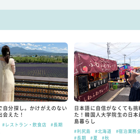
で自分探し。かけがえのない
日本語に自信がなくても挑
出会えた！
た！韓国人大学院生の日本
島暮らし
#レストラン・飲食店
#長期
夏
#利尻島
#北海道
#宿泊業務
#長期
#夏
#秋