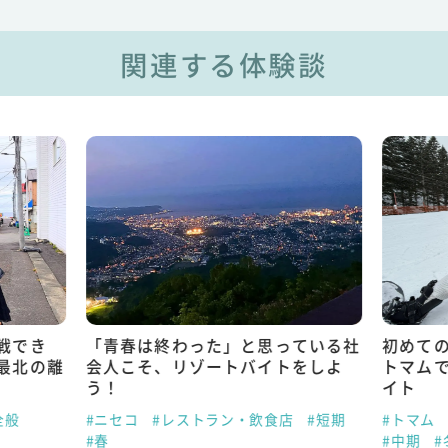
関連する体験談
戦でき
「青春は終わった」と思っている社
初めて
最北の離
会人こそ、リゾートバイトをしよ
トマム
う！
イト
全般
#ニセコ
#レストラン・飲食店
#短期
#トマム
#春
#中期
#