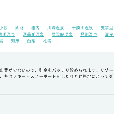
小牧
釧路
稚内
川湯温泉
十勝川温泉
支笏湖
寒湖温泉
洞爺湖温泉
層雲峡温泉
登別温泉
富良
島
知床
函館
札幌
出費が少ないので、貯金もバッチリ貯められます。リゾー
、冬はスキー・スノーボードをしたりと勤務地によって楽