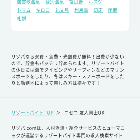
層雲峡温泉
登別温泉
富良野
ルスツ
トマム
キロロ
礼文島
利尻島
知床
函館
札幌
リゾバなら寮費・食費・光熱費が無料！出費が少ない
ので、貯金もバッチリ貯められます。リゾートバイト
の休日には海でダイビングやサーフィンなどのマリン
スポーツをしたり、冬はスキー・スノーボードをした
りと勤務地によって楽しみ方は様々です！
リゾートバイトTOP
＞
ニセコ 友人同士OK
リゾバ.comは、人材派遣・紹介サービスのヒューマニ
ックが運営するリゾートバイト専門の求人検索サイト