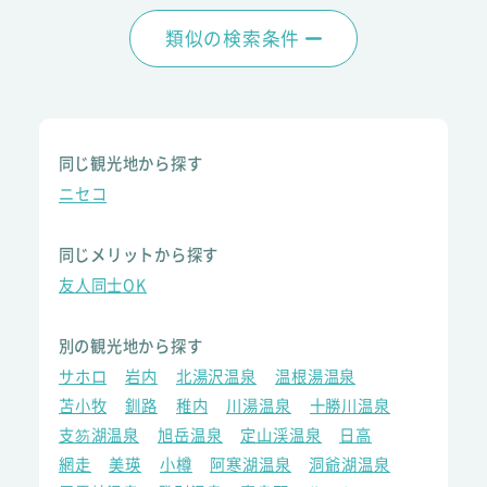
類似の検索条件
同じ観光地から探す
ニセコ
同じメリットから探す
友人同士OK
別の観光地から探す
サホロ
岩内
北湯沢温泉
温根湯温泉
苫小牧
釧路
稚内
川湯温泉
十勝川温泉
支笏湖温泉
旭岳温泉
定山渓温泉
日高
網走
美瑛
小樽
阿寒湖温泉
洞爺湖温泉