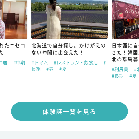
れたニセコ
北海道で自分探し。かけがえの
日本語に自
た
ない仲間に出会えた！
きた！韓国
北の離島暮
仲居
#中期
#トマム
#レストラン・飲食店
#
長期
#春
#夏
#利尻島
#
#長期
#夏
体験談一覧を見る