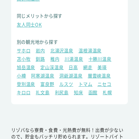
同じメリットから探す
友人同士OK
別の観光地から探す
サホロ
岩内
北湯沢温泉
温根湯温泉
苫小牧
釧路
稚内
川湯温泉
十勝川温泉
旭岳温泉
定山渓温泉
日高
網走
美瑛
小樽
阿寒湖温泉
洞爺湖温泉
層雲峡温泉
登別温泉
富良野
ルスツ
トマム
ニセコ
キロロ
礼文島
利尻島
知床
函館
札幌
リゾバなら寮費・食費・光熱費が無料！出費が少ない
ので、貯金もバッチリ貯められます。リゾートバイト