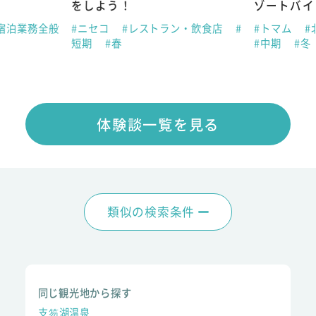
をしよう！
ゾートバイ
宿泊業務全般
#ニセコ
#レストラン・飲食店
#
#トマム
#
短期
#春
#中期
#冬
体験談一覧を見る
類似の検索条件
同じ観光地から探す
支笏湖温泉