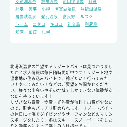
支笏湖温泉
旭岳温泉
定山渓温泉
日高
網走
美瑛
小樽
阿寒湖温泉
洞爺湖温泉
層雲峡温泉
登別温泉
富良野
ルスツ
トマム
ニセコ
キロロ
礼文島
利尻島
知床
函館
札幌
北湯沢温泉の希望するリゾートバイトは見つかりまし
たか？求人情報は毎日随時更新中です！リゾート地や
温泉地の住み込みバイトで、稼ぎたい！行ってみた
い！やってみたい！などのご要望をお聞かせくださ
い。様々な出会いやその地域でしかできない体験があ
なたを待っています！
リゾバなら寮費・食費・光熱費が無料！出費が少ない
ので、貯金もバッチリ貯められます。リゾートバイト
の休日には海でダイビングやサーフィンなどのマリン
スポーツをしたり、冬はスキー・スノーボードをした
りと勤務地によって楽しみ方は様々です！