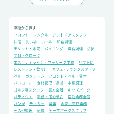
職種から探す
フロント
レンタル
アウトドアスタッフ
仲居
洗い場
ホール
和食調理
チケット・販売
バイキング
洋食調理
清掃
受付・クローク
エステティシャン・マッサージ業務
リフト係
レストラン・飲食店
カフェ･ラウンジスタッフ
ベル
カメラマン
フロント・ベル・受付
パトロール
食材管理・運搬
中華調理
ゴルフ場スタッフ
裏方全般
キッズパーク
パティシエ
事務・宿泊予約
宿泊業務全般
パン屋
ディガー
農業
販売・売店業務
その他調理
酪農
テーマパークスタッフ