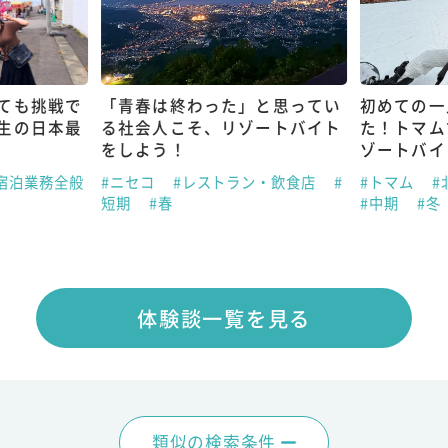
ても挑戦で
「青春は終わった」と思ってい
初めての一
生の日本最
る社会人こそ、リゾートバイト
た！トマム
をしよう！
ゾートバイ
宿泊業務全般
#ニセコ
#レストラン・飲食店
#
#トマム
#
短期
#春
#中期
#冬
体験談一覧を見る
類似の検索条件