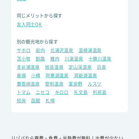
同じメリットから探す
友人同士OK
別の観光地から探す
サホロ
岩内
北湯沢温泉
温根湯温泉
苫小牧
釧路
稚内
川湯温泉
十勝川温泉
支笏湖温泉
旭岳温泉
定山渓温泉
日高
美瑛
小樽
阿寒湖温泉
洞爺湖温泉
層雲峡温泉
登別温泉
富良野
ルスツ
トマム
ニセコ
キロロ
礼文島
利尻島
知床
函館
札幌
リゾバなら寮費・食費・光熱費が無料！出費が少ない