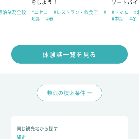
をしよう！
ゾートバイ
宿泊業務全般
#ニセコ
#レストラン・飲食店
#
#トマム
#
短期
#春
#中期
#冬
体験談一覧を見る
類似の検索条件
同じ観光地から探す
網走