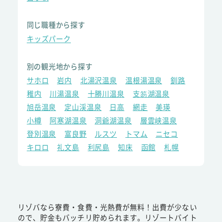
同じ職種から探す
キッズパーク
別の観光地から探す
サホロ
岩内
北湯沢温泉
温根湯温泉
釧路
稚内
川湯温泉
十勝川温泉
支笏湖温泉
旭岳温泉
定山渓温泉
日高
網走
美瑛
小樽
阿寒湖温泉
洞爺湖温泉
層雲峡温泉
登別温泉
富良野
ルスツ
トマム
ニセコ
キロロ
礼文島
利尻島
知床
函館
札幌
リゾバなら寮費・食費・光熱費が無料！出費が少ない
ので、貯金もバッチリ貯められます。リゾートバイト