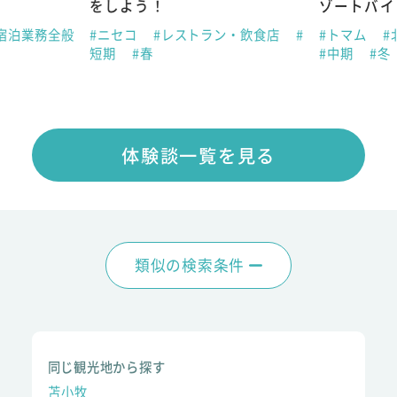
をしよう！
ゾートバイ
宿泊業務全般
#ニセコ
#レストラン・飲食店
#
#トマム
#
短期
#春
#中期
#冬
体験談一覧を見る
類似の検索条件
同じ観光地から探す
苫小牧