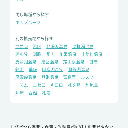
同じ職種から探す
キッズパーク
別の観光地から探す
サホロ
岩内
北湯沢温泉
温根湯温泉
苫小牧
釧路
稚内
川湯温泉
十勝川温泉
支笏湖温泉
旭岳温泉
定山渓温泉
日高
網走
美瑛
阿寒湖温泉
洞爺湖温泉
層雲峡温泉
登別温泉
富良野
ルスツ
トマム
ニセコ
キロロ
礼文島
利尻島
知床
函館
札幌
リゾバなら寮費・食費・光熱費が無料！出費が少ない