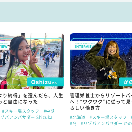
より納得」を選んだら、人生
管理栄養士からリゾートバ
っと自由になった
へ！“ワクワク”に従って
らしい働き方
#スキー場スタッフ
#中期
リゾバアンバサダー Shizuka
#北海道
#スキー場スタッフ
#冬
#リゾバアンバサダー か