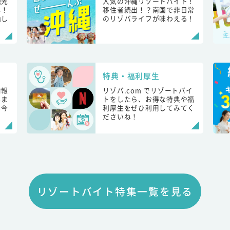
観光
人気の沖縄リゾートバイト！
し！
移住者続出！？南国で非日常
始し
のリゾバライフが味わえる！
特典・福利厚生
情報
リゾバ.com でリゾートバイ
しま
トをしたら、お得な特典や福
も今
利厚生をぜひ利用してみてく
ださいね！
リゾートバイト特集一覧を見る