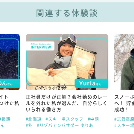
関連する体験談
イト
正社員だけが正解？会社勤めのレー
スノー
見つけた私
ルを外れた私が選んだ、自分らしく
へ！ 貯
いられる働き方
成功！
#長期
#北海道
#スキー場スタッフ
#中期
#志賀高
のん
#冬
#リゾバアンバサダー ゆりあ
#スキー