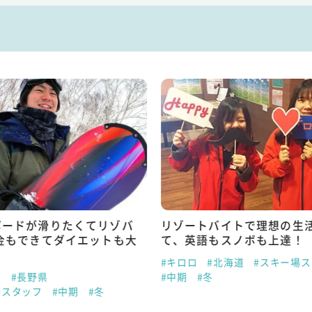
ボードが滑りたくてリゾバ
リゾートバイトで理想の生
金もできてダイエットも大
て、英語もスノボも上達！
#キロロ
#北海道
#スキー場
原
#長野県
#中期
#冬
場スタッフ
#中期
#冬