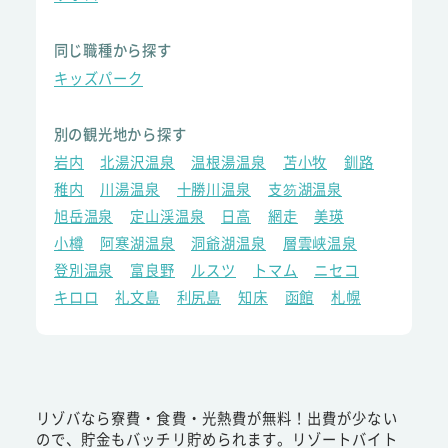
同じ職種から探す
キッズパーク
別の観光地から探す
岩内
北湯沢温泉
温根湯温泉
苫小牧
釧路
稚内
川湯温泉
十勝川温泉
支笏湖温泉
旭岳温泉
定山渓温泉
日高
網走
美瑛
小樽
阿寒湖温泉
洞爺湖温泉
層雲峡温泉
登別温泉
富良野
ルスツ
トマム
ニセコ
キロロ
礼文島
利尻島
知床
函館
札幌
リゾバなら寮費・食費・光熱費が無料！出費が少ない
ので、貯金もバッチリ貯められます。リゾートバイト