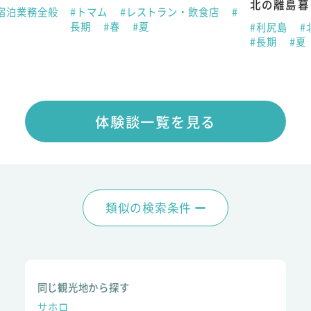
北の離島暮
宿泊業務全般
#トマム
#レストラン・飲食店
#
長期
#春
#夏
#利尻島
#
#長期
#夏
体験談一覧を見る
類似の検索条件
同じ観光地から探す
サホロ