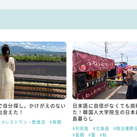
で自分探し。かけがえのない
日本語に自信がなくても挑
出会えた！
た！韓国人大学院生の日本
島暮らし
#レストラン・飲食店
#長期
夏
#利尻島
#北海道
#宿泊業務
#長期
#夏
#秋