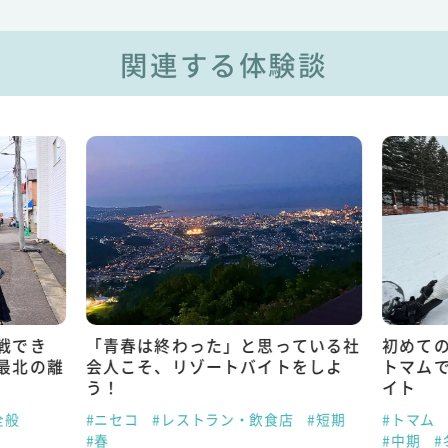
関連する体験談
戦でき
「青春は終わった」と思っている社
初めて
最北の離
会人こそ、リゾートバイトをしよ
トマム
う！
イト
全般
#ニセコ
#レストラン・飲食店
#短期
#トマム
#春
#中期
#