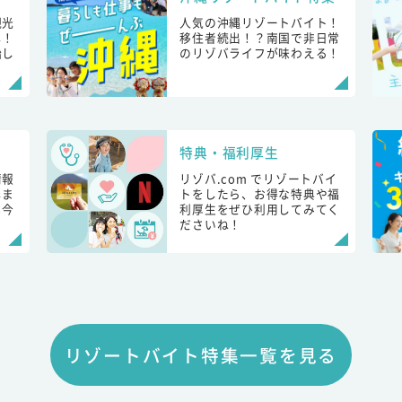
観光
人気の沖縄リゾートバイト！
し！
移住者続出！？南国で非日常
始し
のリゾバライフが味わえる！
特典・福利厚生
情報
リゾバ.com でリゾートバイ
しま
トをしたら、お得な特典や福
も今
利厚生をぜひ利用してみてく
ださいね！
リゾートバイト特集一覧を見る