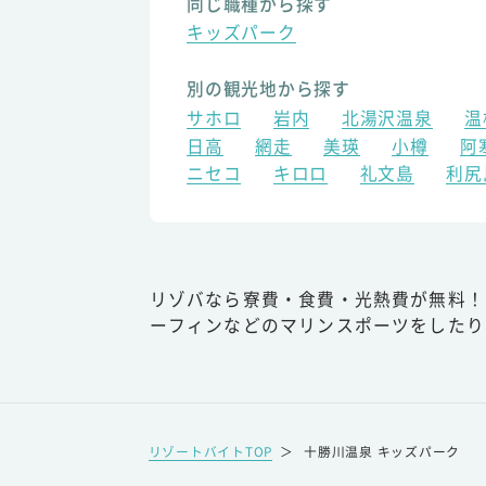
同じ職種から探す
キッズパーク
別の観光地から探す
サホロ
岩内
北湯沢温泉
温
日高
網走
美瑛
小樽
阿
ニセコ
キロロ
礼文島
利尻
リゾバなら寮費・食費・光熱費が無料！
ーフィンなどのマリンスポーツをしたり
リゾートバイトTOP
＞
十勝川温泉 キッズパーク