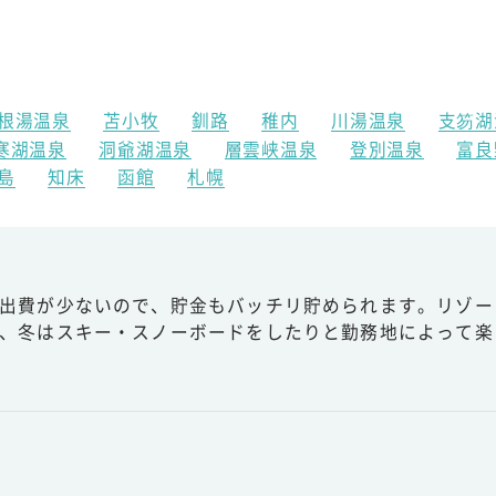
根湯温泉
苫小牧
釧路
稚内
川湯温泉
支笏湖
寒湖温泉
洞爺湖温泉
層雲峡温泉
登別温泉
富良
島
知床
函館
札幌
出費が少ないので、貯金もバッチリ貯められます。リゾー
、冬はスキー・スノーボードをしたりと勤務地によって楽