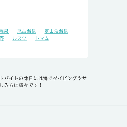
温泉
旭岳温泉
定山渓温泉
野
ルスツ
トマム
トバイトの休日には海でダイビングやサ
しみ方は様々です！