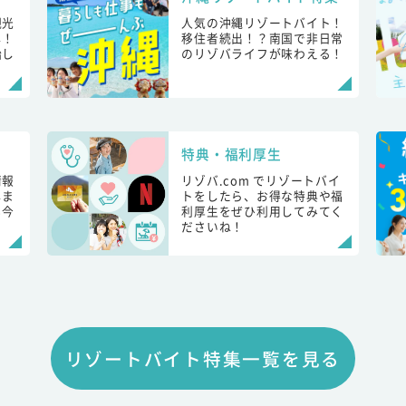
観光
人気の沖縄リゾートバイト！
し！
移住者続出！？南国で非日常
始し
のリゾバライフが味わえる！
特典・福利厚生
情報
リゾバ.com でリゾートバイ
しま
トをしたら、お得な特典や福
も今
利厚生をぜひ利用してみてく
ださいね！
リゾートバイト特集一覧を見る