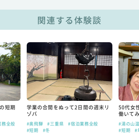
関連する体験談
日の短期
学業の合間をぬって2日間の週末リ
50代女
ゾバ
働いて
業務全般
#奥飛騨
#三重県
#宿泊業務全般
#湯の山
#短期
#冬
#短期
#