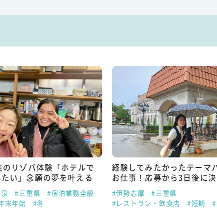
性のリゾバ体験「ホテルで
経験してみたかったテーマ
みたい」念願の夢を叶える
お仕事！応募から3日後に
温泉
#三重県
#宿泊業務全般
#伊勢志摩
#三重県
年末年始
#冬
#レストラン・飲食店
#短期