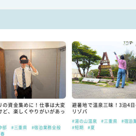
リの資金集めに！仕事は大変
避暑地で温泉三昧！3泊4
けど、楽しくやりがいがあっ
リゾバ
#湯の山温泉
#三重県
#宿泊
中部
#三重県
#宿泊業務全般
#短期
#夏
#春