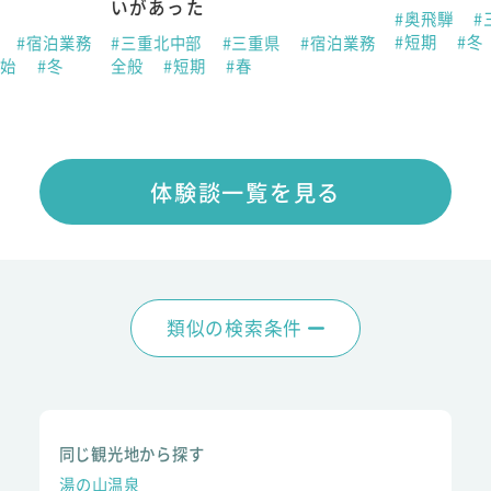
いがあった
#奥飛騨
#
#短期
#冬
県
#宿泊業務
#三重北中部
#三重県
#宿泊業務
年始
#冬
全般
#短期
#春
体験談一覧を見る
類似の検索条件
同じ観光地から探す
湯の山温泉