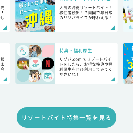
観光
人気の沖縄リゾートバイト！
し！
移住者続出！？南国で非日常
始し
のリゾバライフが味わえる！
特典・福利厚生
情報
リゾバ.com でリゾートバイ
しま
トをしたら、お得な特典や福
も今
利厚生をぜひ利用してみてく
ださいね！
リゾートバイト特集一覧を見る