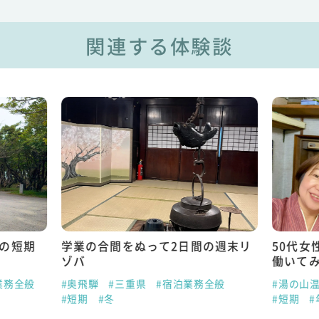
関連する体験談
日の短期
学業の合間をぬって2日間の週末リ
50代女
ゾバ
働いて
業務全般
#奥飛騨
#三重県
#宿泊業務全般
#湯の山
#短期
#冬
#短期
#