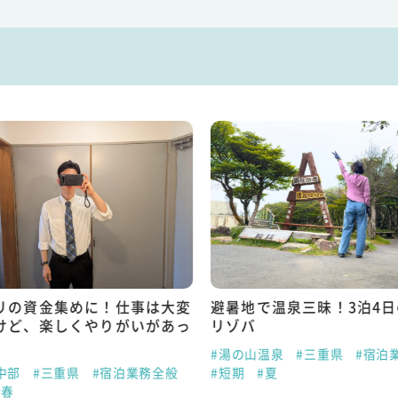
リの資金集めに！仕事は大変
避暑地で温泉三昧！3泊4
けど、楽しくやりがいがあっ
リゾバ
#湯の山温泉
#三重県
#宿泊
中部
#三重県
#宿泊業務全般
#短期
#夏
#春