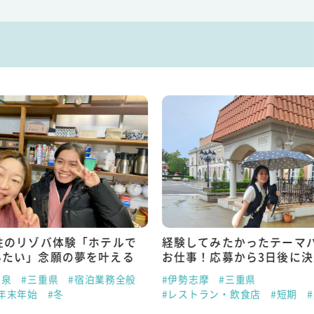
性のリゾバ体験「ホテルで
経験してみたかったテーマ
みたい」念願の夢を叶える
お仕事！応募から3日後に
温泉
#三重県
#宿泊業務全般
#伊勢志摩
#三重県
年末年始
#冬
#レストラン・飲食店
#短期