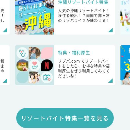
沖縄リゾートバイト特集
観光
人気の沖縄リゾートバイト！
し！
移住者続出！？南国で非日常
始し
のリゾバライフが味わえる！
特典・福利厚生
情報
リゾバ.com でリゾートバイ
しま
トをしたら、お得な特典や福
も今
利厚生をぜひ利用してみてく
ださいね！
リゾートバイト特集一覧を見る