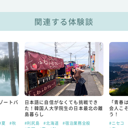
関連する体験談
ゾートバ
日本語に自信がなくても挑戦でき
「青春
た！韓国人大学院生の日本最北の離
会人こ
島暮らし
う！
#夏
#秋
#利尻島
#北海道
#宿泊業務全般
#ニセコ