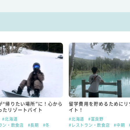
が“帰りたい場所”に！心から
留学費用を貯めるためにリ
ったリゾートバイト
イト！
#北海道
#北海道
#富良野
ラン・飲食店
#長期
#冬
#レストラン・飲食店
#中期