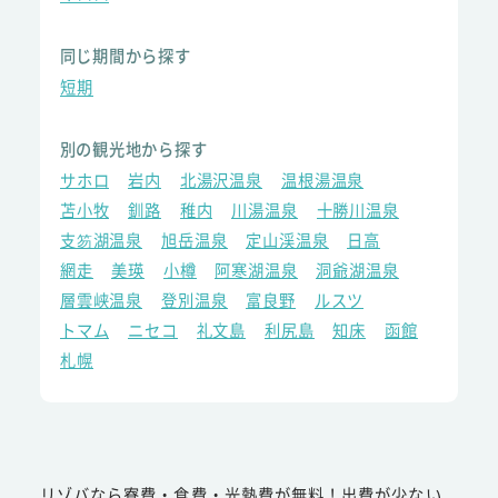
同じ期間から探す
短期
別の観光地から探す
サホロ
岩内
北湯沢温泉
温根湯温泉
苫小牧
釧路
稚内
川湯温泉
十勝川温泉
支笏湖温泉
旭岳温泉
定山渓温泉
日高
網走
美瑛
小樽
阿寒湖温泉
洞爺湖温泉
層雲峡温泉
登別温泉
富良野
ルスツ
トマム
ニセコ
礼文島
利尻島
知床
函館
札幌
リゾバなら寮費・食費・光熱費が無料！出費が少ない