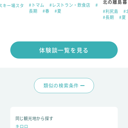
北の離島暮
#トマム
#レストラン・飲食店
#
スキー場スタ
長期
#春
#夏
#利尻島
#
#長期
#夏
体験談一覧を見る
類似の検索条件
同じ観光地から探す
キロロ