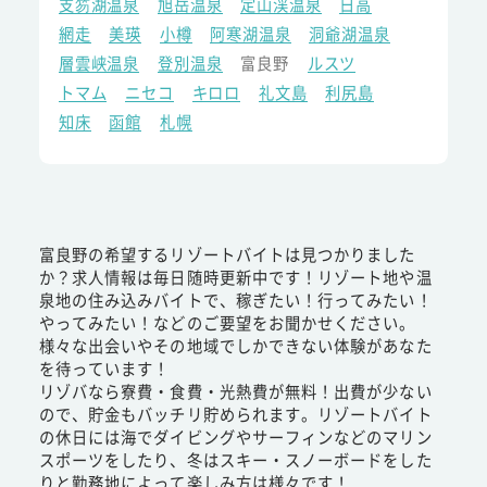
支笏湖温泉
旭岳温泉
定山渓温泉
日高
網走
美瑛
小樽
阿寒湖温泉
洞爺湖温泉
層雲峡温泉
登別温泉
富良野
ルスツ
トマム
ニセコ
キロロ
礼文島
利尻島
知床
函館
札幌
富良野の希望するリゾートバイトは見つかりました
か？求人情報は毎日随時更新中です！リゾート地や温
泉地の住み込みバイトで、稼ぎたい！行ってみたい！
やってみたい！などのご要望をお聞かせください。
様々な出会いやその地域でしかできない体験があなた
を待っています！
リゾバなら寮費・食費・光熱費が無料！出費が少ない
ので、貯金もバッチリ貯められます。リゾートバイト
の休日には海でダイビングやサーフィンなどのマリン
スポーツをしたり、冬はスキー・スノーボードをした
りと勤務地によって楽しみ方は様々です！