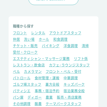
職種から探す
フロント
レンタル
アウトドアスタッフ
仲居
洗い場
ホール
和食調理
チケット・販売
バイキング
洋食調理
清掃
受付・クローク
エステティシャン・マッサージ業務
リフト係
レストラン・飲食店
カフェ･ラウンジスタッフ
ベル
カメラマン
フロント・ベル・受付
パトロール
食材管理・運搬
中華調理
ゴルフ場スタッフ
裏方全般
キッズパーク
パティシエ
事務・宿泊予約
宿泊業務全般
パン屋
ディガー
農業
販売・売店業務
その他調理
酪農
テーマパークスタッフ