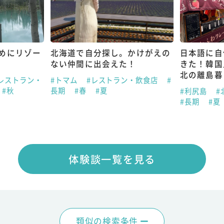
めにリゾー
北海道で自分探し。かけがえの
日本語に自
ない仲間に出会えた！
きた！韓国
北の離島暮
レストラン・
#トマム
#レストラン・飲食店
#
#秋
長期
#春
#夏
#利尻島
#
#長期
#夏
体験談一覧を見る
類似の検索条件