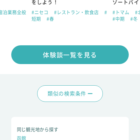
をしよう！
ゾートバイ
宿泊業務全般
#ニセコ
#レストラン・飲食店
#
#トマム
#
短期
#春
#中期
#冬
体験談一覧を見る
類似の検索条件
同じ観光地から探す
函館