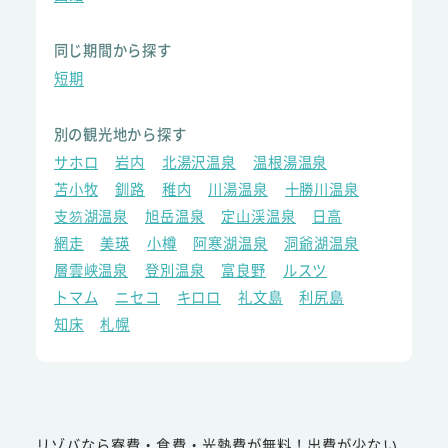
同じ期間から探す
短期
別の観光地から探す
サホロ
岩内
北湯沢温泉
温根湯温泉
苫小牧
釧路
稚内
川湯温泉
十勝川温泉
支笏湖温泉
旭岳温泉
定山渓温泉
日高
網走
美瑛
小樽
阿寒湖温泉
洞爺湖温泉
層雲峡温泉
登別温泉
富良野
ルスツ
トマム
ニセコ
キロロ
礼文島
利尻島
知床
札幌
リゾバなら寮費・食費・光熱費が無料！出費が少ない