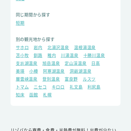
同じ期間から探す
短期
別の観光地から探す
サホロ
岩内
北湯沢温泉
温根湯温泉
苫小牧
釧路
稚内
川湯温泉
十勝川温泉
支笏湖温泉
旭岳温泉
定山渓温泉
日高
美瑛
小樽
阿寒湖温泉
洞爺湖温泉
層雲峡温泉
登別温泉
富良野
ルスツ
トマム
ニセコ
キロロ
礼文島
利尻島
知床
函館
札幌
リゾバなら寮費・食費・光熱費が無料！出費が少ない