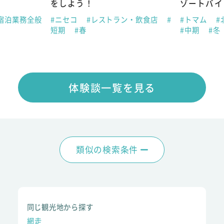
をしよう！
ゾートバイ
宿泊業務全般
#ニセコ
#レストラン・飲食店
#
#トマム
#
短期
#春
#中期
#冬
体験談一覧を見る
類似の検索条件
同じ観光地から探す
網走