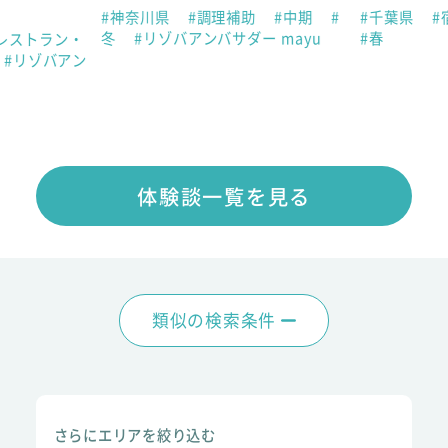
#神奈川県
#調理補助
#中期
#
#千葉県
#
冬
#リゾバアンバサダー mayu
#春
レストラン・
#リゾバアン
体験談一覧を見る
類似の検索条件
さらにエリアを絞り込む