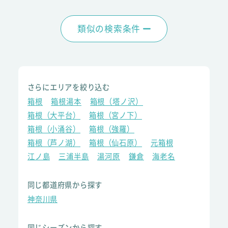
類似の検索条件
さらにエリアを絞り込む
箱根
箱根湯本
箱根（塔ノ沢）
箱根（大平台）
箱根（宮ノ下）
箱根（小涌谷）
箱根（強羅）
箱根（芦ノ湖）
箱根（仙石原）
元箱根
江ノ島
三浦半島
湯河原
鎌倉
海老名
同じ都道府県から探す
神奈川県
同じシーズンから探す