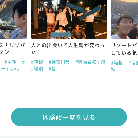
ス！リゾバ
人との出会いで人生観が変わっ
リゾートバ
タン
た！
している気
助
#中期
#
#箱根
#神奈川県
#宿泊業務全般
#箱根
#宿
ー mayu
#短期
#夏
秋
体験談一覧を見る