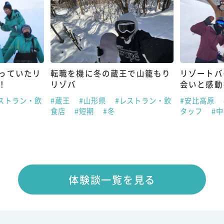
っていたリ
転職を機に冬の蔵王で山籠もり
リゾートバ
！
リゾバ
会いと感動
ストラン・飲
#蔵王
#山形県
#レストラン・飲
#安比高原
食店
#短期
#冬
タッフ
#
体験談一覧を見る