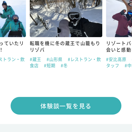
ていたリ
転職を機に冬の蔵王で山籠もり
リゾートバイ
リゾバ
会いと感動を
ラン・飲
#蔵王
#山形県
#レストラン・飲
#安比高原
#岩
食店
#短期
#冬
タッフ
#中期
体験談一覧を見る