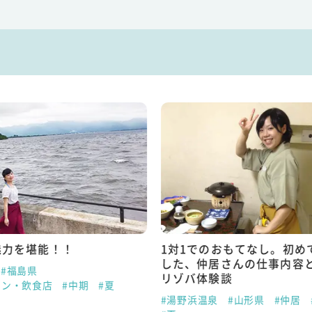
魅力を堪能！！
1対1でのおもてなし。初め
した、仲居さんの仕事内容
#福島県
リゾバ体験談
ラン・飲食店
#中期
#夏
#湯野浜温泉
#山形県
#仲居