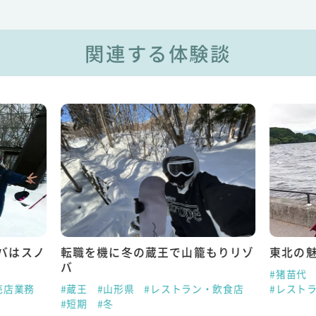
関連する体験談
バはスノ
転職を機に冬の蔵王で山籠もりリゾ
東北の
バ
#猪苗代
売店業務
#蔵王
#山形県
#レストラン・飲食店
#レスト
#短期
#冬