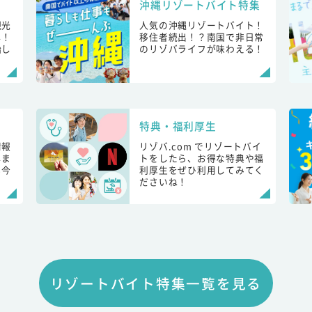
沖縄リゾートバイト特集
観光
人気の沖縄リゾートバイト！
し！
移住者続出！？南国で非日常
始し
のリゾバライフが味わえる！
特典・福利厚生
情報
リゾバ.com でリゾートバイ
しま
トをしたら、お得な特典や福
も今
利厚生をぜひ利用してみてく
ださいね！
リゾートバイト特集一覧を見る