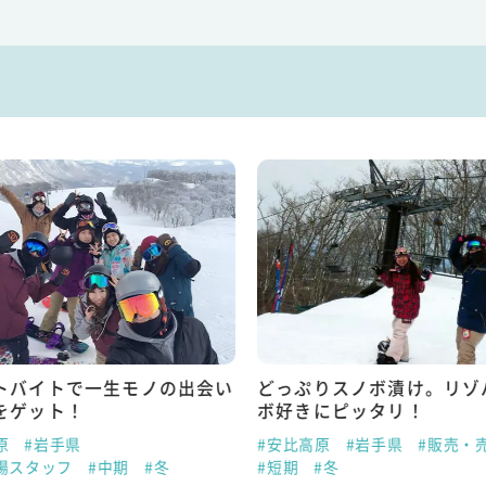
トバイトで一生モノの出会い
どっぷりスノボ漬け。リゾ
をゲット！
ボ好きにピッタリ！
原
#岩手県
#安比高原
#岩手県
#販売・
場スタッフ
#中期
#冬
#短期
#冬