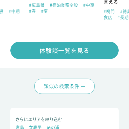
言える
#広島県
#宿泊業務全般
#中期
#春
#夏
全般
#中期
#鳴門
#徳
食店
#長
体験談一覧を見る
類似の検索条件
さらにエリアを絞り込む
宮島
女鹿平
鞆の浦