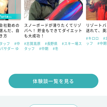
会社勤めの
スノーボードが滑りたくてリゾ
リゾートバ
選んだ、自
バへ！ 貯金もできてダイエット
送れて、英
き方
も大成功！
#キロロ
#
ッフ
#中
スタッフ
#中
#志賀高原
#長野県
#スキー場ス
バサダー ゆ
タッフ
#中期
#冬
体験談一覧を見る