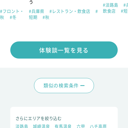
う
#淡路島
#
飲食店
#
#フロント・
#兵庫県
#レストラン・飲食店
#
#秋
#冬
短期
#秋
体験談一覧を見る
類似の検索条件
さらにエリアを絞り込む
淡路島
城崎温泉
有馬温泉
六甲
ハチ高原